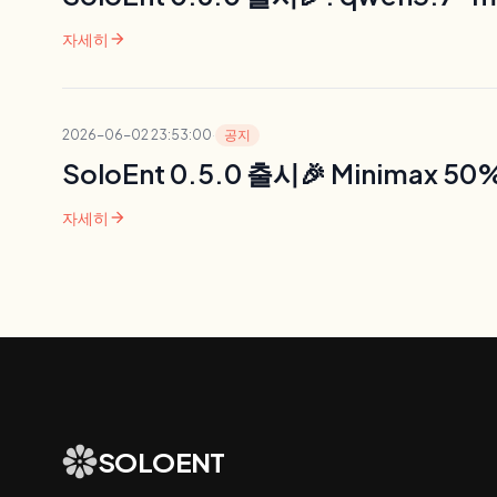
arrow_forward
자세히
2026-06-02 23:53:00
·
공지
SoloEnt 0.5.0 출시🎉 Minimax 5
arrow_forward
자세히
SOLOENT