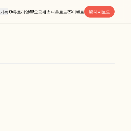
school
payments
download
local_activity
dashboard
기능
튜토리얼
요금제
다운로드
이벤트
대시보드